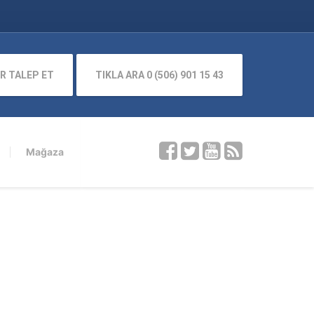
R TALEP ET
TIKLA ARA 0 (506) 901 15 43
Mağaza