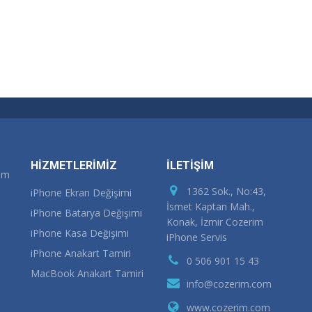
HİZMETLERİMİZ
İLETİŞİM
rım
1362 Sok., No:43,
iPhone Ekran Değişimi
İsmet Kaptan Mah.,
iPhone Batarya Değişimi
Konak, İzmir Cozerim
iPhone Kasa Değişimi
iPhone Servis
iPhone Anakart Tamiri
0 506 901 15 43
MacBook Anakart Tamiri
info@cozerim.com
www.cozerim.com