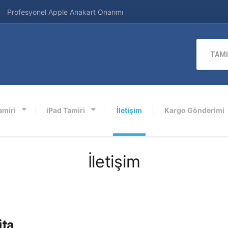
Profesyonel Apple Anakart Onarımı
TAMİ
amiri
iPad Tamiri
İletişim
Kargo Gönderimi
İletişim
ita