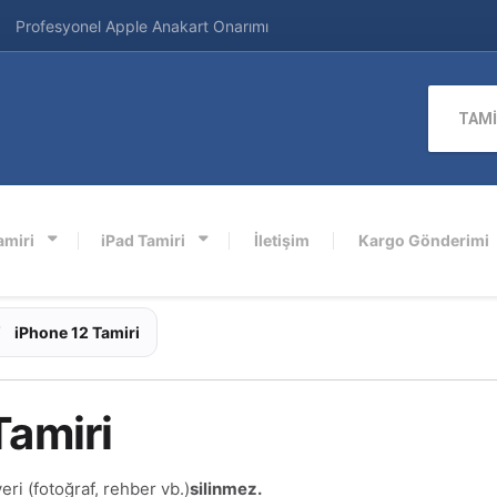
Profesyonel Apple Anakart Onarımı
TAMİ
amiri
iPad Tamiri
İletişim
Kargo Gönderimi
/
iPhone 12 Tamiri
Tamiri
veri (fotoğraf, rehber vb.)
silinmez.