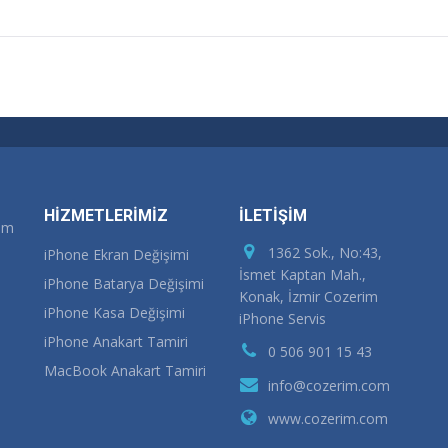
HİZMETLERİMİZ
İLETİŞİM
rım
1362 Sok., No:43,
iPhone Ekran Değişimi
İsmet Kaptan Mah.,
iPhone Batarya Değişimi
Konak, İzmir Cozerim
iPhone Kasa Değişimi
iPhone Servis
iPhone Anakart Tamiri
0 506 901 15 43
MacBook Anakart Tamiri
info@cozerim.com
www.cozerim.com