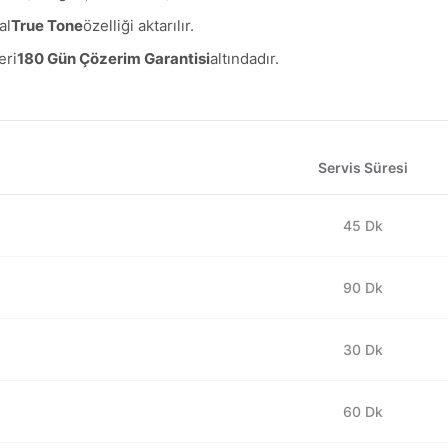
al
True Tone
özelliği aktarılır.
eri
180 Gün Çözerim Garantisi
altındadır.
Servis Süresi
45 Dk
90 Dk
30 Dk
60 Dk