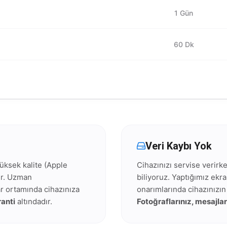
1 Gün
60 Dk
Veri Kaybı Yok
üksek kalite (Apple
Cihazınızı servise verir
lır. Uzman
biliyoruz. Yaptığımız ekr
ar ortamında cihazınıza
onarımlarında cihazınızı
anti
altındadır.
Fotoğraflarınız, mesajlar