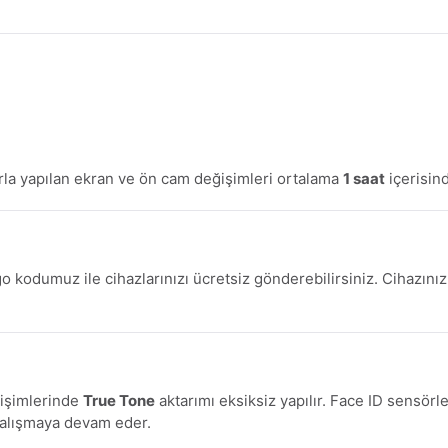
la yapılan ekran ve ön cam değişimleri ortalama
1 saat
içerisin
o kodumuz ile cihazlarınızı ücretsiz gönderebilirsiniz. Cihazını
ğişimlerinde
True Tone
aktarımı eksiksiz yapılır. Face ID sensörl
çalışmaya devam eder.