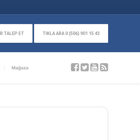
R TALEP ET
TIKLA ARA 0 (506) 901 15 43
Mağaza