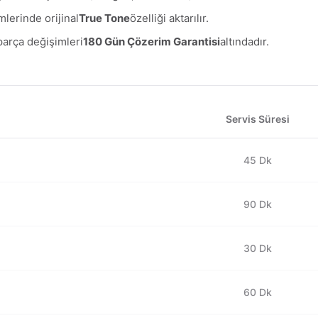
lerinde orijinal
True Tone
özelliği aktarılır.
parça değişimleri
180 Gün Çözerim Garantisi
altındadır.
Servis Süresi
45 Dk
90 Dk
30 Dk
60 Dk