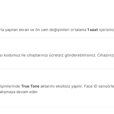
la yapılan ekran ve ön cam değişimleri ortalama
1 saat
içerisin
o kodumuz ile cihazlarınızı ücretsiz gönderebilirsiniz. Cihazını
ğişimlerinde
True Tone
aktarımı eksiksiz yapılır. Face ID sensörl
çalışmaya devam eder.