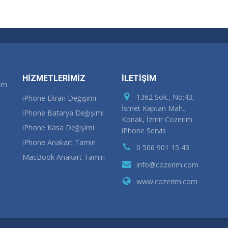
HİZMETLERİMİZ
İLETİŞİM
rım
1362 Sok., No:43,
iPhone Ekran Değişimi
İsmet Kaptan Mah.,
iPhone Batarya Değişimi
Konak, İzmir Cozerim
iPhone Kasa Değişimi
iPhone Servis
iPhone Anakart Tamiri
0 506 901 15 43
MacBook Anakart Tamiri
info@cozerim.com
www.cozerim.com