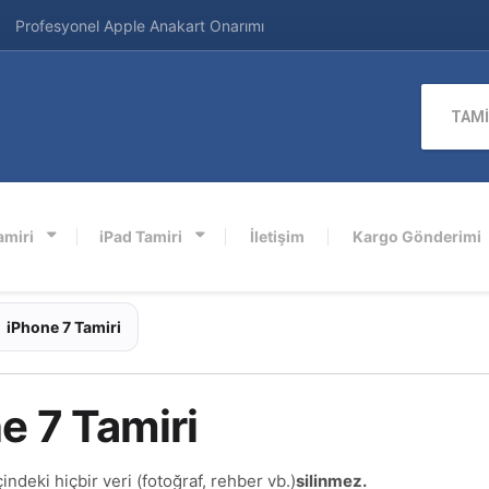
Profesyonel Apple Anakart Onarımı
TAMİ
amiri
iPad Tamiri
İletişim
Kargo Gönderimi
iPhone 7 Tamiri
e 7 Tamiri
çindeki hiçbir veri (fotoğraf, rehber vb.)
silinmez.