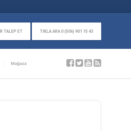
R TALEP ET
TIKLA ARA 0 (506) 901 15 43
Mağaza