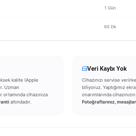
1 Gün
60 Dk
Veri Kaybı Yok
ksek kalite (Apple
Cihazınızı servise verir
lır. Uzman
biliyoruz. Yaptığımız ekr
ar ortamında cihazınıza
onarımlarında cihazınızı
anti
altındadır.
Fotoğraflarınız, mesajlar