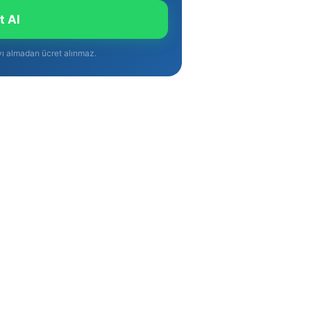
t Al
yı almadan ücret alınmaz.