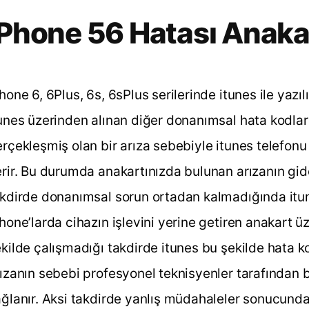
iPhone 56 Hatası Anaka
hone 6, 6Plus, 6s, 6sPlus serilerinde itunes ile yazıl
unes üzerinden alınan diğer donanımsal hata kodları
rçekleşmiş olan bir arıza sebebiyle itunes telefon
rir. Bu durumda anakartınızda bulunan arızanın gid
kdirde donanımsal sorun ortadan kalmadığında itu
hone’larda cihazın işlevini yerine getiren anakart üz
kilde çalışmadığı takdirde itunes bu şekilde hata ko
ızanın sebebi profesyonel teknisyenler tarafından 
ğlanır. Aksi takdirde yanlış müdahaleler sonucund