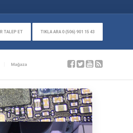
R TALEP ET
TIKLA ARA 0 (506) 901 15 43
Mağaza