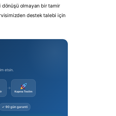
ri dönüşü olmayan bir tamir
visimizden destek talebi için
im etsin.
→
ir
Kapına Teslim
✓ 90 gün garanti