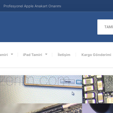
Profesyonel Apple Anakart Onarımı
TAMİ
amiri
iPad Tamiri
İletişim
Kargo Gönderimi