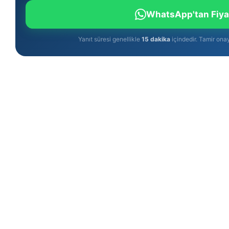
WhatsApp'tan Fiya
Yanıt süresi genellikle
15 dakika
içindedir. Tamir ona