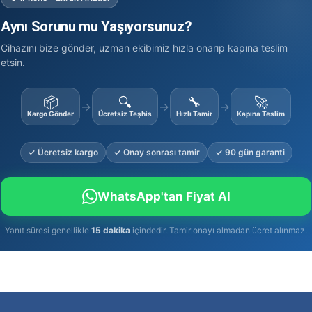
Aynı Sorunu mu Yaşıyorsunuz?
Cihazını bize gönder, uzman ekibimiz hızla onarıp kapına teslim
etsin.
📦
🔍
🔧
🚀
→
→
→
Kargo Gönder
Ücretsiz Teşhis
Hızlı Tamir
Kapına Teslim
✓ Ücretsiz kargo
✓ Onay sonrası tamir
✓ 90 gün garanti
WhatsApp'tan Fiyat Al
Yanıt süresi genellikle
15 dakika
içindedir. Tamir onayı almadan ücret alınmaz.