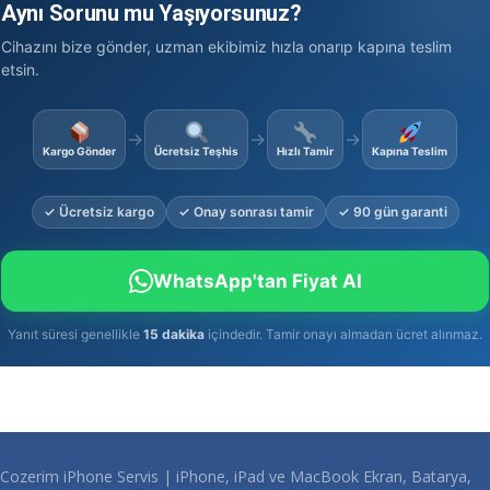
Aynı Sorunu mu Yaşıyorsunuz?
Cihazını bize gönder, uzman ekibimiz hızla onarıp kapına teslim
etsin.
→
→
→
Kargo Gönder
Ücretsiz Teşhis
Hızlı Tamir
Kapına Teslim
✓ Ücretsiz kargo
✓ Onay sonrası tamir
✓ 90 gün garanti
WhatsApp'tan Fiyat Al
Yanıt süresi genellikle
15 dakika
içindedir. Tamir onayı almadan ücret alınmaz.
Cozerim iPhone Servis | iPhone, iPad ve MacBook Ekran, Batarya,