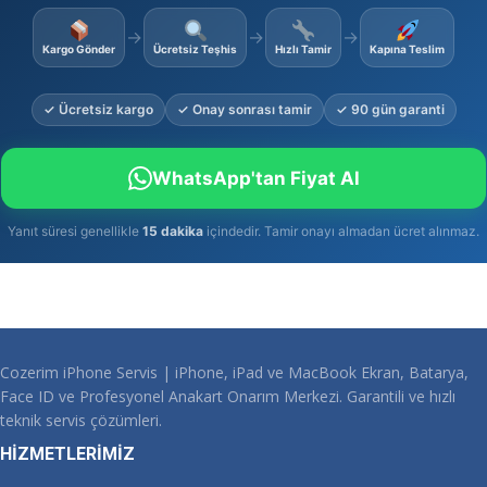
→
→
→
Kargo Gönder
Ücretsiz Teşhis
Hızlı Tamir
Kapına Teslim
✓ Ücretsiz kargo
✓ Onay sonrası tamir
✓ 90 gün garanti
WhatsApp'tan Fiyat Al
Yanıt süresi genellikle
15 dakika
içindedir. Tamir onayı almadan ücret alınmaz.
Cozerim iPhone Servis | iPhone, iPad ve MacBook Ekran, Batarya,
Face ID ve Profesyonel Anakart Onarım Merkezi. Garantili ve hızlı
teknik servis çözümleri.
HİZMETLERİMİZ