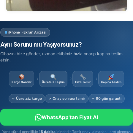
iPhone · Ekran Arızası
Aynı Sorunu mu Yaşıyorsunuz?
Cihazını bize gönder, uzman ekibimiz hızla onarıp kapına teslim
etsin.
→
→
→
Kargo Gönder
Ücretsiz Teşhis
Hızlı Tamir
Kapına Teslim
✓ Ücretsiz kargo
✓ Onay sonrası tamir
✓ 90 gün garanti
WhatsApp'tan Fiyat Al
Yanıt süresi genellikle
15 dakika
içindedir. Tamir onayı almadan ücret alınmaz.