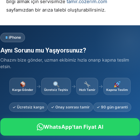
bilgi almak için servisimize
tamir.cozerim.com
sayfamızdan bir arıza talebi oluşturabilirsiniz.
iPhone
Aynı Sorunu mu Yaşıyorsunuz?
Cihazını bize gönder, uzman ekibimiz hızla onarıp kapına teslim
etsin.
→
→
→
Kargo Gönder
Ücretsiz Teşhis
Hızlı Tamir
Kapına Teslim
✓ Ücretsiz kargo
✓ Onay sonrası tamir
✓ 90 gün garanti
WhatsApp'tan Fiyat Al