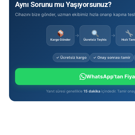
Aynı Sorunu mu Yaşıyorsunuz?
Cihazını bize gönder, uzman ekibimiz hızla onarıp kapına tesl
→
→
Kargo Gönder
Ücretsiz Teşhis
Hızlı Tam
✓ Ücretsiz kargo
✓ Onay sonrası tamir
WhatsApp'tan Fiya
Yanıt süresi genellikle
15 dakika
içindedir. Tamir ona