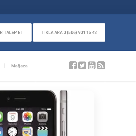
R TALEP ET
TIKLA ARA 0 (506) 901 15 43
Mağaza