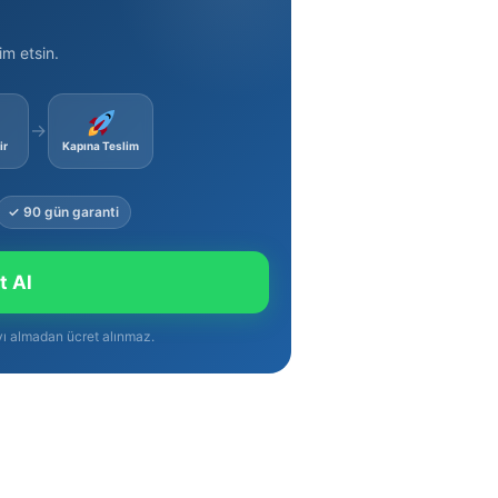
im etsin.
→
ir
Kapına Teslim
✓ 90 gün garanti
t Al
yı almadan ücret alınmaz.