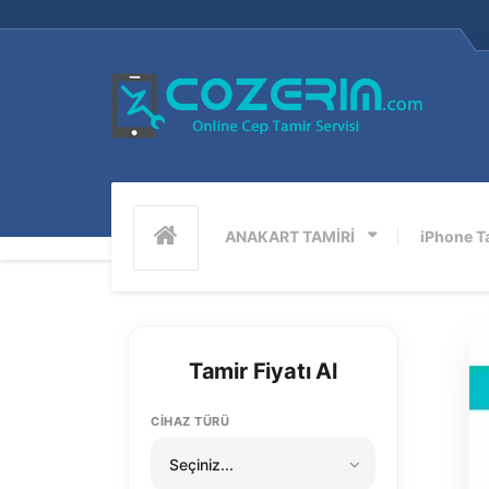
iPhone 6s Ses Var…
ANAKART TAMİRİ
iPhone T
Tamir Fiyatı Al
CİHAZ TÜRÜ