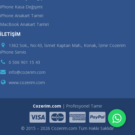
iPhone Kasa Değişimi
iPhone Anakart Tamiri
MacBook Anakart Tamiri
İLETİŞİM
1362 Sok., No:43, İsmet Kaptan Mah., Konak, İzmir Cozerim
iPhone Servis
0 506 901 15 43
info@cozerim.com
www.cozerim.com
Cozerim.com
| Profesyonel Tamir
© 2015 – 2026 Cozerim.com Tüm Hakkı Saklıdır