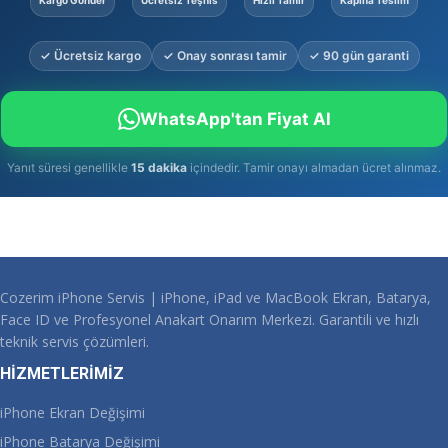
Kargo Gönder
Ücretsiz Teşhis
Hızlı Tamir
Kapına Teslim
✓ Ücretsiz kargo
✓ Onay sonrası tamir
✓ 90 gün garanti
WhatsApp'tan Fiyat Al
Yanıt süresi genellikle
15 dakika
içindedir. Tamir onayı almadan ücret alınmaz.
Cozerim iPhone Servis | iPhone, iPad ve MacBook Ekran, Batarya,
Face ID ve Profesyonel Anakart Onarım Merkezi. Garantili ve hızlı
teknik servis çözümleri.
HİZMETLERİMİZ
iPhone Ekran Değişimi
iPhone Batarya Değişimi