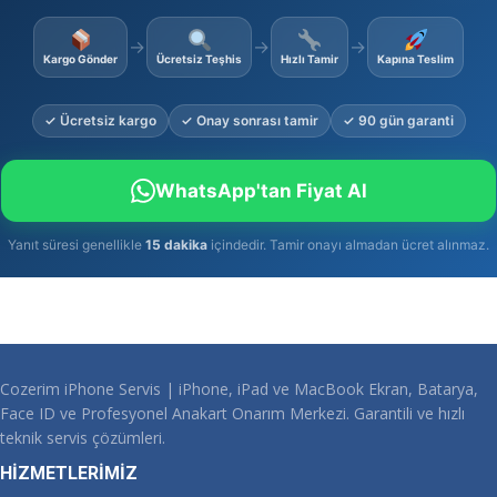
→
→
→
Kargo Gönder
Ücretsiz Teşhis
Hızlı Tamir
Kapına Teslim
✓ Ücretsiz kargo
✓ Onay sonrası tamir
✓ 90 gün garanti
WhatsApp'tan Fiyat Al
Yanıt süresi genellikle
15 dakika
içindedir. Tamir onayı almadan ücret alınmaz.
Cozerim iPhone Servis | iPhone, iPad ve MacBook Ekran, Batarya,
Face ID ve Profesyonel Anakart Onarım Merkezi. Garantili ve hızlı
teknik servis çözümleri.
HİZMETLERİMİZ