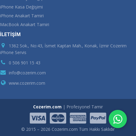
iPhone Kasa Değişimi
iPhone Anakart Tamiri
MacBook Anakart Tamiri
İLETİŞİM
1362 Sok., No:43, İsmet Kaptan Mah., Konak, İzmir Cozerim
iPhone Servis
0 506 901 15 43
info@cozerim.com
www.cozerim.com
Cozerim.com
| Profesyonel Tamir
© 2015 – 2026 Cozerim.com Tüm Hakkı Saklıdır