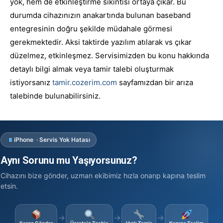
yok, hem de etkinleştirme sıkıntısı ortaya çıkar. Bu
durumda cihazınızın anakartında bulunan baseband
entegresinin doğru şekilde müdahale görmesi
gerekmektedir. Aksi taktirde yazılım atılarak vs çıkar
düzelmez, etkinleşmez. Servisimizden bu konu hakkında
detaylı bilgi almak veya tamir talebi oluşturmak
istiyorsanız
tamir.cozerim.com
sayfamızdan bir arıza
talebinde bulunabilirsiniz.
iPhone · Servis Yok Hatası
Aynı Sorunu mu Yaşıyorsunuz?
Cihazını bize gönder, uzman ekibimiz hızla onarıp kapına teslim
etsin.
→
→
→