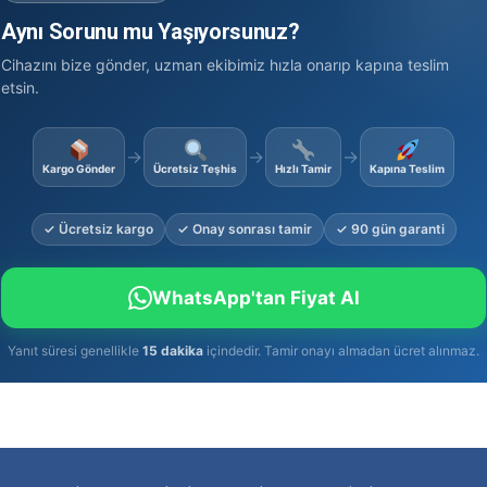
Aynı Sorunu mu Yaşıyorsunuz?
Cihazını bize gönder, uzman ekibimiz hızla onarıp kapına teslim
etsin.
→
→
→
Kargo Gönder
Ücretsiz Teşhis
Hızlı Tamir
Kapına Teslim
✓ Ücretsiz kargo
✓ Onay sonrası tamir
✓ 90 gün garanti
WhatsApp'tan Fiyat Al
Yanıt süresi genellikle
15 dakika
içindedir. Tamir onayı almadan ücret alınmaz.