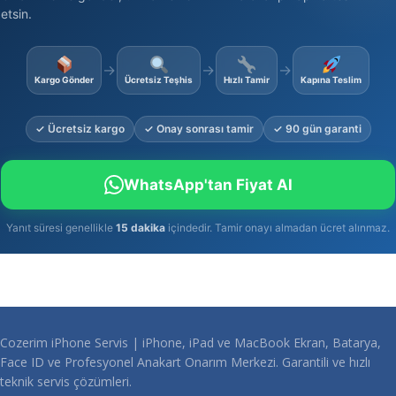
etsin.
→
→
→
Kargo Gönder
Ücretsiz Teşhis
Hızlı Tamir
Kapına Teslim
✓ Ücretsiz kargo
✓ Onay sonrası tamir
✓ 90 gün garanti
WhatsApp'tan Fiyat Al
Yanıt süresi genellikle
15 dakika
içindedir. Tamir onayı almadan ücret alınmaz.
Cozerim iPhone Servis | iPhone, iPad ve MacBook Ekran, Batarya,
Face ID ve Profesyonel Anakart Onarım Merkezi. Garantili ve hızlı
teknik servis çözümleri.