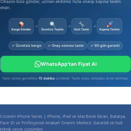
Cihazını bize gönder, uzman ekibimiz hızla onarıp kapına teslim
etsin.
→
→
→
Kargo Gönder
Ücretsiz Teşhis
Hızlı Tamir
Kapına Teslim
✓ Ücretsiz kargo
✓ Onay sonrası tamir
✓ 90 gün garanti
WhatsApp'tan Fiyat Al
Yanıt süresi genellikle
15 dakika
içindedir. Tamir onayı almadan ücret alınmaz.
Cozerim iPhone Servis | iPhone, iPad ve MacBook Ekran, Batarya,
Face ID ve Profesyonel Anakart Onarım Merkezi. Garantili ve hızlı
teknik servis çözümleri.