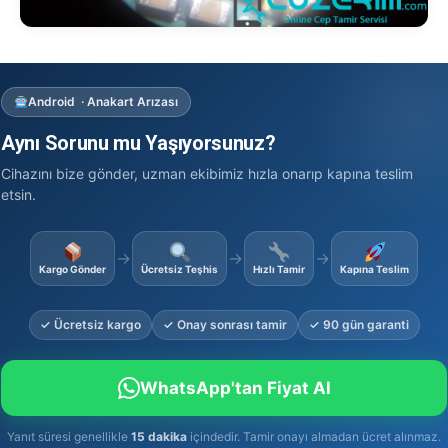
Android · Anakart Arızası
Aynı Sorunu mu Yaşıyorsunuz?
Cihazını bize gönder, uzman ekibimiz hızla onarıp kapına teslim
etsin.
→
→
→
Kargo Gönder
Ücretsiz Teşhis
Hızlı Tamir
Kapına Teslim
✓ Ücretsiz kargo
✓ Onay sonrası tamir
✓ 90 gün garanti
WhatsApp'tan Fiyat Al
Yanıt süresi genellikle
15 dakika
içindedir. Tamir onayı almadan ücret alınmaz.